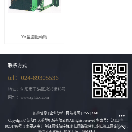
YA型圆振动筛
联系方式
tel：024-89305536
地址：沈阳市于洪区永兴街18号
网址：www.syhtzx.com
热推信息
|
企业分站
|
网站地图
|
RSS
|
XML
Copyright © 沈阳华天重型机械有限公司All rights reserved 备案号：
辽ICP备
10201799号-1
主要从事于
单缸圆锥破碎机
,
多缸圆锥破碎机
,
多缸液压圆锥破碎机