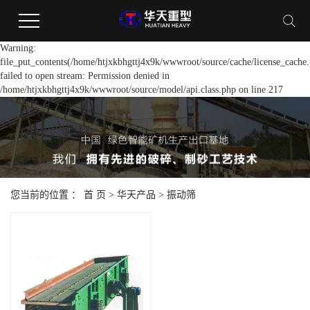
Warning:
file_put_contents(/home/htjxkbhgttj4x9k/wwwroot/source/cache/license_cache.
failed to open stream: Permission denied in
/home/htjxkbhgttj4x9k/wwwroot/source/model/api.class.php on line 217
您当前的位置 ：
首 页
>
华天产品
>
振动筛