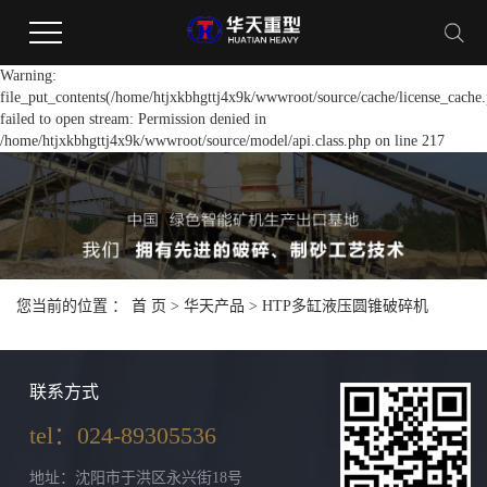
Warning:
file_put_contents(/home/htjxkbhgttj4x9k/wwwroot/source/cache/license_cache.
failed to open stream: Permission denied in
/home/htjxkbhgttj4x9k/wwwroot/source/model/api.class.php on line 217
您当前的位置 ：
首 页
>
华天产品
>
HTP多缸液压圆锥破碎机
联系方式
tel：024-89305536
地址：沈阳市于洪区永兴街18号