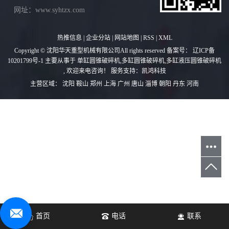
网址：www.syhtzx.com
热推信息
|
企业分站
|
网站地图
|
RSS
|
XML
Copyright © 沈阳华天重型机械有限公司All rights reserved 备案号：
辽ICP备
10201799号-1
主要从事于
单缸圆锥破碎机
,
多缸圆锥破碎机
,
多缸液压圆锥破碎机
, 欢迎来电咨询！
服务支持：
凯鸿科技
主营区域：
沈阳
鞍山
郑州
上海
广州
唐山
淄博
朝阳
丹东
河南
首页
电话
联系