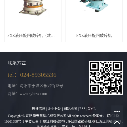
PXZ液压旋回破碎机（欧版）
PXZ液压旋回破碎机
联系方式
tel：024-89305536
地址：沈阳市于洪区永兴街18号
网址：www.syhtzx.com
热推信息
|
企业分站
|
网站地图
|
RSS
|
XML
Copyright © 沈阳华天重型机械有限公司All rights reserved 备案号：
辽ICP备
10201799号-1
主要从事于
单缸圆锥破碎机
,
多缸圆锥破碎机
,
多缸液压圆锥破碎机