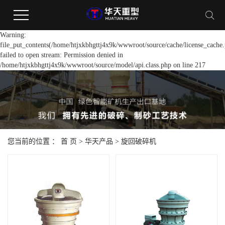
Warning:
file_put_contents(/home/htjxkbhgttj4x9k/wwwroot/source/cache/license_cache.
failed to open stream: Permission denied in
/home/htjxkbhgttj4x9k/wwwroot/source/model/api.class.php on line 217
您当前的位置 ：
首 页
>
华天产品
>
旋回破碎机