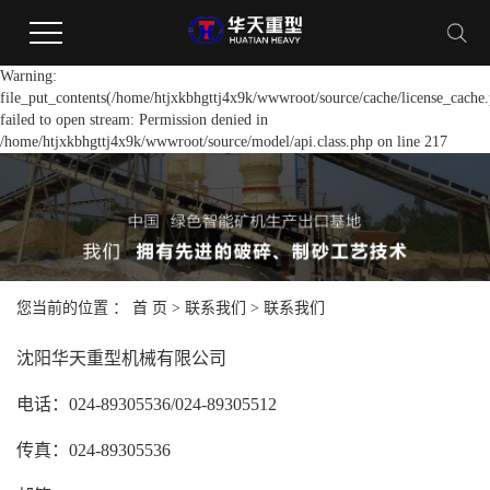
Warning:
file_put_contents(/home/htjxkbhgttj4x9k/wwwroot/source/cache/license_cache.
failed to open stream: Permission denied in
/home/htjxkbhgttj4x9k/wwwroot/source/model/api.class.php on line 217
您当前的位置 ：
首 页
>
联系我们
>
联系我们
沈阳华天重型机械有限公司
电话：024-89305536/024-89305512
传真：024-89305536