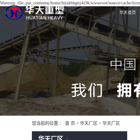
Warning: file_put_contents(/home/htjxkbhgttj4x9k/wwwroot/source/cache/licen
华天首页
您当前的位置 ：
首 页
>
华天厂区
>
华天厂区
华天厂区