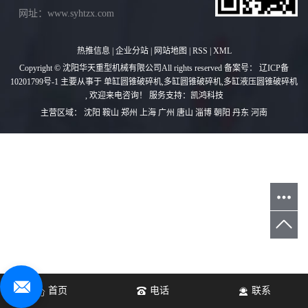
网址：www.syhtzx.com
热推信息
|
企业分站
|
网站地图
|
RSS
|
XML
Copyright © 沈阳华天重型机械有限公司All rights reserved 备案号：
辽ICP备
10201799号-1
主要从事于
单缸圆锥破碎机
,
多缸圆锥破碎机
,
多缸液压圆锥破碎机
, 欢迎来电咨询！
服务支持：
凯鸿科技
主营区域：
沈阳
鞍山
郑州
上海
广州
唐山
淄博
朝阳
丹东
河南
首页
电话
联系