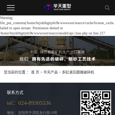
Warning:
file_put_contents(/home/htjxkbhgttj4x9k/wwwroot/source/cache/license_cache.
failed to open stream: Permission denied in
/home/htjxkbhgttj4x9k/wwwroot/source/model/api.class.php on line 217
您当前的位置 ：
首 页
>
华天产品
>
多缸液压圆锥破碎机
联系方式
tel：024-89305536
地址：沈阳市于洪区永兴街18号