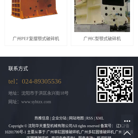
广州PEF复摆颚式破碎机
广州C型颚式破碎机
联系方式
tel：024-89305536
地址：沈阳市于洪区永兴街18号
网址：www.syhtzx.com
热推信息
|
企业分站
|
网站地图
|
RSS
|
XML
Copyright © 沈阳华天重型机械有限公司All rights reserved 备案号：
辽ICP备
10201799号-1
主要从事于
广州单缸圆锥破碎机
,
广州多缸圆锥破碎机
,
广州多缸液