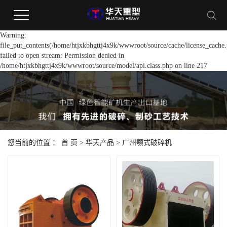
Warning:
file_put_contents(/home/htjxkbhgttj4x9k/wwwroot/source/cache/license_cache.
failed to open stream: Permission denied in
/home/htjxkbhgttj4x9k/wwwroot/source/model/api.class.php on line 217
您当前的位置 ：
首 页
>
华天产品
>
广州颚式破碎机